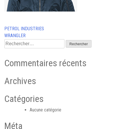
Navigation
PETROL INDUSTRIES
WRANGLER
de
Rechercher :
l’article
Commentaires récents
Archives
Catégories
Aucune catégorie
Méta